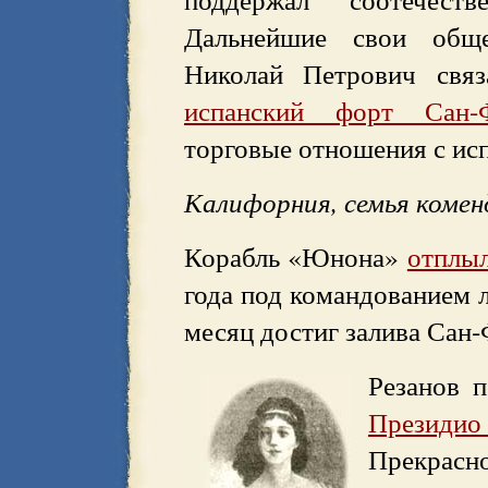
Дальнейшие свои общес
Николай Петрович свя
испанский форт Сан-Ф
торговые отношения с исп
Калифорния, семья коме
Корабль «Юнона»
отплы
года под командованием л
месяц достиг залива Сан
Резанов 
Президи
Прекрасн