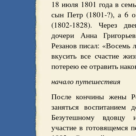
18 июля 1801 года в сем
сын Петр (1801-?), а 6 
(1802-1828). Через дв
дочери Анна Григорьев
Резанов писал: «Восемь 
вкусить все счастие жи
потерею ее отравить нако
начало путешествия
После кончины жены Ре
заняться воспитанием д
Безутешному вдовцу и
участие в готовящемся п