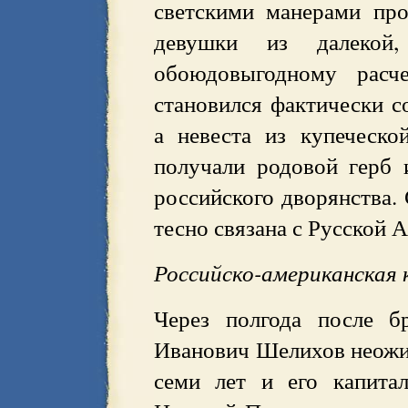
светскими манерами про
девушки из далекой
обоюдовыгодному расч
становился фактически с
а невеста из купеческо
получали родовой герб 
российского дворянства. 
тесно связана с Русской 
Российско-американская 
Через полгода после б
Иванович Шелихов неожид
семи лет и его капита