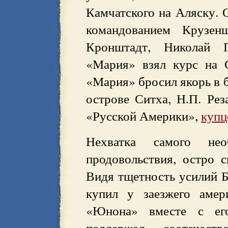
Камчатского на Аляску. 
командованием Крузен
Кронштадт, Николай 
«Мария» взял курс на С
«Мария» бросил якорь в б
острове Ситха, Н.П. Рез
«Русской Америки»,
купц
Нехватка самого не
продовольствия, остро с
Видя тщетность усилий Б
купил у заезжего амер
«Юнона» вместе с е
поддержал соотечест