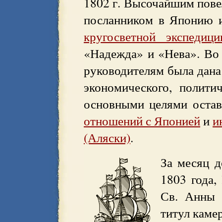
1802 г.
Высочайшим повеле
посланником в Японию 
кругосветной экспедици
«Надежда» и «Нева». Во 
руководителям была дана
экономического, политич
основными целями остав
отношений с Японией
и
и
(Аляски)
.
За месяц д
1803 года,
Св. Анны 
титул каме