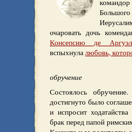
командо
Большо
Иерусал
очаровать дочь коменд
Консепсию де Аргуэл
вспыхнула
любовь, котор
обручение
Состоялось обручение.
достигнуто было соглаше
и испросит ходатайства
брак перед папой римски
Кончите и ее родителям, ч