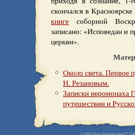
приходя в сознание, 1-
скончался в Красноярске 
книге
соборной Воскре
записано: «Исповедан и 
церкви».
Матер
Около света. Первое 
Н. Резановым.
Записки иеромонаха Г
путешествии и Русск
© 2003
Центр Интернет КрасГУ
(
СФ