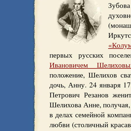
Зубова
духов
(мона
Иркут
«Колу
первых русских посе
Ивановичем Шелиховы
положение, Шелихов сва
дочь, Анну. 24 января 1
Петрович Резанов женит
Шелихова Анне, получая, 
в делах семейной компани
любви (столичный красав