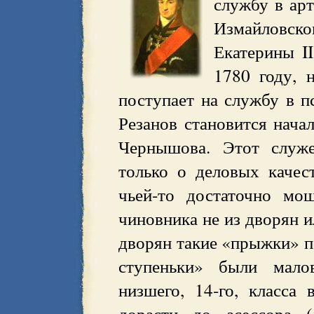
службу в ар
Измайловск
Екатерины I
1780 году, 
поступает на службу в п
Резанов становится нача
Чернышова. Этот служе
только о деловых качес
чьей-то достаточно мо
чиновника не из дворян 
дворян такие «прыжки» п
ступеньки» были мало
низшего, 14-го, класса
дорасти до асессора (