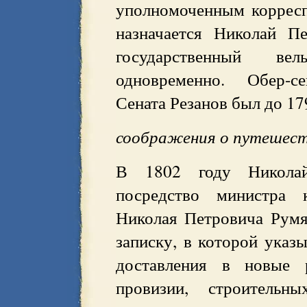
уполномоченным корресп
назначается Николай П
государственный ве
одновременно. Обер-се
Сената Резанов был до 17
соображения о путешес
В 1802 году Николай
посредство министра 
Николая Петровича Румя
записку, в которой указ
доставления в новые р
провизии, строительн