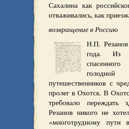
Сахалина как российско
отваживались, как приезж
возвращение в Россию
Н.П. Резано
года. Из Н
спасенног
голодной
путешественников с чр
пролег в Охотск. В Охотс
требовало переждать 
Резанов никого не хоте
«многотрудному пути 