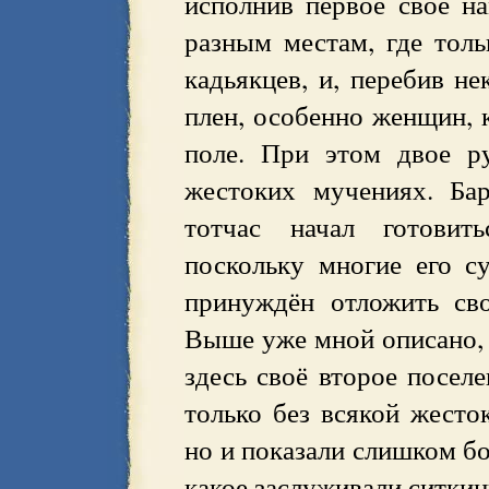
исполнив первое своё на
разным местам, где толь
кадьякцев, и, перебив не
плен, особенно женщин, 
поле. При этом двое р
жестоких мучениях. Бар
тотчас начал готовит
поскольку многие его с
принуждён отложить св
Выше уже мной описано, 
здесь своё второе посел
только без всякой жесто
но и показали слишком б
какое заслуживали ситки