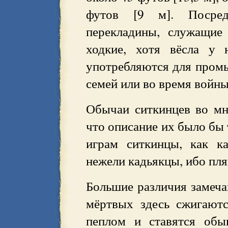
футов [9 м]. Посред
перекладины, служащие
ходкие, хотя вёсла у 
употребляются для промы
семей или во время войны
Обычаи ситкинцев во мн
что описание их было бы
играм ситкинцы, как к
нежели кадьякцы, ибо пл
Большие различия замеча
мёртвых здесь сжигаютс
пеплом и ставятся обы