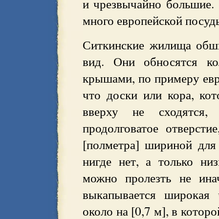
и чрезвычайно большие.
много европейской посуд
Ситкинские жилища обш
вид. Они обносятся ко
крышами, по примеру евро
что доски или кора, ко
вверху не сходятся,
продолговатое отверсти
[полметра] шириной для
нигде нет, а только ни
можно пролезть не ина
выкапывается широкая 
около на [0,7 м], в кото