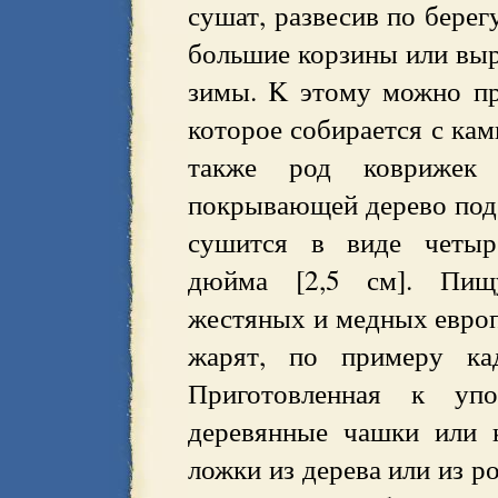
сушат, развесив по берег
большие корзины или выр
зимы. K этому можно пр
которое собирается с кам
также род коврижек 
покрывающей дерево под 
сушится в виде четырё
дюйма [2,5 см]. Пищ
жестяных и медных европ
жарят, по примеру кад
Приготовленная к уп
деревянные чашки или 
ложки из дерева или из р