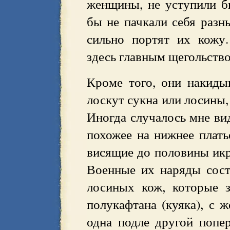
женщины, не уступили б
бы не пачкали себя разн
сильно портят их кожу.
здесь главным щегольств
Кроме того, они накиды
лоскут сукна или лосины,
Иногда случалось мне ви
похожее на нижнее платье
висящие до половины икр
Военные их наряды сост
лосиных кож, которые з
полукафтана (куяка), с
одна подле другой попе