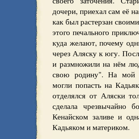
своего заточения. Ста
дочери, приехал сам её на
как был растерзан своим
этого печального приклю
куда желают, почему одни
через Аляску к югу. Пос
и размножили на нём люд
свою родину". На мой 
могли попасть на Кадьяк
отделялся от Аляски то
сделала чрезвычайно б
Кенайском заливе и од
Кадьяком и материком.