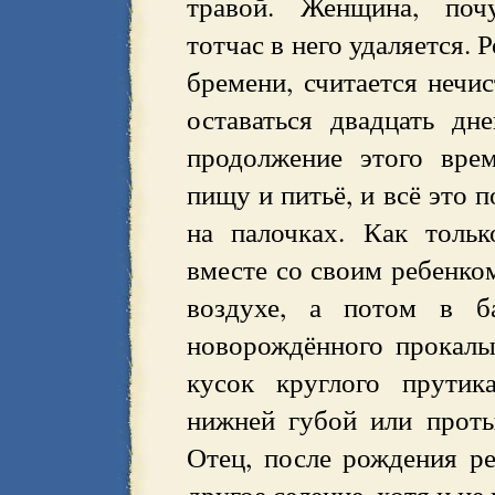
травой. Женщина, почу
тотчас в него удаляется.
бремени, считается нечи
оставаться двадцать д
продолжение этого вре
пищу и питьё, и всё это 
на палочках. Как тольк
вместе со своим ребенко
воздухе, а потом в б
новорождённого прокал
кусок круглого прутик
нижней губой или проты
Отец, после рождения ре
другое селение, хотя и не