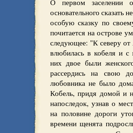
О первом заселении о
основательного сказать н
особую сказку по своем
почитается на острове у
следующее: "К северу от 
влюбилась в кобеля и с
них двое были женского
рассердись на свою до
любовника не было дома
Кобель, придя домой и н
напоследок, узнав о мес
на половине дороги уто
времени щенята подросли