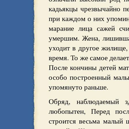
кадьякцы чрезвычайно пе
при каждом о них упомин
марание лица сажей счи
умершим. Жена, лишивша
уходит в другое жилище,
время. То же самое делае
После кончины детей мать
особо построенный мал
упомянуто раньше.
Обряд, наблюдаемый з
любопытен, Перед посл
строится весьма малый 