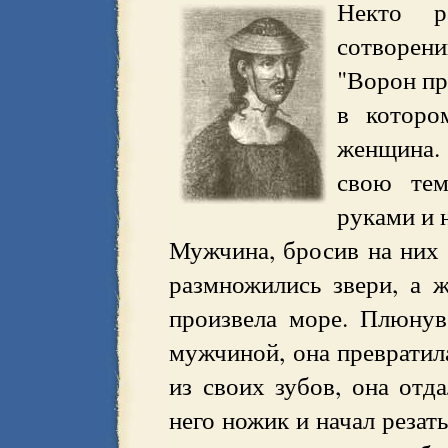
Некто р
сотворе
"Ворон при
в которо
женщина.
свою тем
руками и 
Мужчина, бросив на них 
размножились звери, а ж
произвела море. Плюну
мужчиной, она превратила
из своих зубов, она отда
него ножик и начал резат