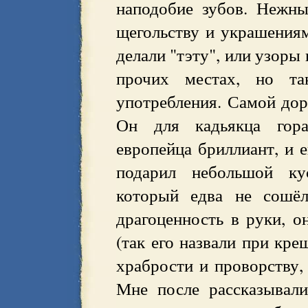
наподобие зубов. Нежны
щегольству и украшениям
делали "тэту", или узоры 
прочих местах, но т
употребления. Самой дор
Он для кадьякца гора
европейца бриллиант, и е
подарил небольшой ку
который едва не сошёл
драгоценность в руки, о
(так его назвали при кре
храбрости и проворству,
Мне после рассказывали