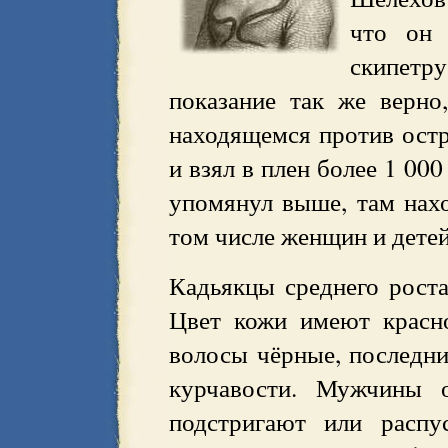
что он 
скипетр
показание так же верно
находящемся против остр
и взял в плен более 1 000
упомянул выше, там нахо
том числе женщин и детей
Кадьякцы среднего рост
Цвет кожи имеют красно
волосы чёрные, последни
курчавости. Мужчины 
подстригают или распу