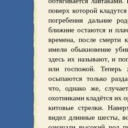
обтягивается лавтаками.
поверх которой кладутся
погребения дальние ро
ближние остаются и плач
времена, после смерти к
имели обыкновение убив
здесь их называют, и по
или госпожой. Теперь 
осыпаются только разд
что, однако же, случа
охотниками кладётся их о
китовые стрелки. Навер
видел длинные шесты, в
означали высокий род п