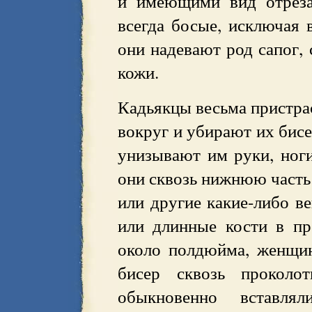
и имеющими вид отреза
всегда босые, исключая 
они надевают род сапог,
кожи.
Кадьякцы весьма пристра
вокруг и убирают их бис
унизывают им руки, ног
они сквозь нижнюю часть
или другие какие-либо 
или длинные кости в пр
около полдюйма, женщи
бисер сквозь проколо
обыкновенно вставля