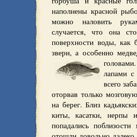
горбуша и красные гол
наполнены красной рыбо
можно наловить рука
случается, что она ст
поверхности воды, как 
звери, а особенно медв
головами
лапами с
всего заб
оторвав только мозговую
на берег. Близ кадьякск
киты, касатки, нерпы 
попадались поблизости
отошли довольно далеко 