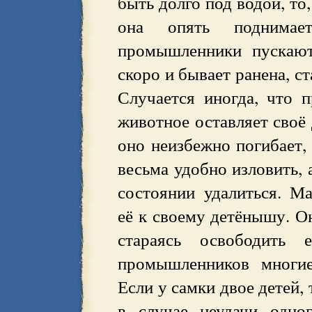
быть долго под водой, то
она опять поднима
промышленники пускают
скоро и бывает ранена, с
Случается иногда, что 
животное оставляет своё 
оно неизбежно погибает,
весьма удобно изловить, 
состоянии удалиться. Ма
её к своему детёнышу. Он
стараясь освободить 
промышленников многие
Если у самки двое детей, 
в случае неудачи одно