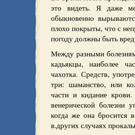
это видеть. Я даже ме
обыкновенно вырываютс
плохо покрыты, что с не
погоду должны быть вред
Между разными болезня
кадьякцы, наиболее ча
чахотка. Средств, употр
три: шаманство, или ко
части и кидание крови.
венерической болезни уп
когда же она бросится в
в.других случаях прокал