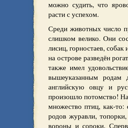
можно судить, что яров
расти с успехом.
Среди животных число п
слишком велико. Они сос
лисиц, горностаев, собак
на острове разведён рога
также имел удовольстви
вышеуказанным родам 
английскую овцу и рус
произошло потомство! Нап
множество птиц, как-то: 
родов журавли, топорки,
вороны и сороки. Сперв