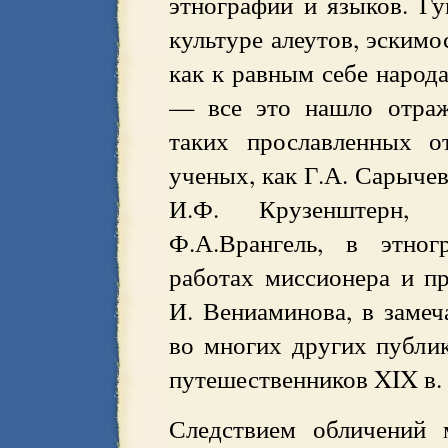
этнографии и языков. Г
культуре алеутов, эскимо
как к равным себе народ
— все это нашло отраж
таких прославленных о
ученых, как Г.А. Сарычев
И.Ф. Крузенштерн, 
Ф.А.Врангель, в этног
работах миссионера и пр
И. Вениаминова, в замеч
во многих других публик
путешественников XIX в.
Следствием обличений 