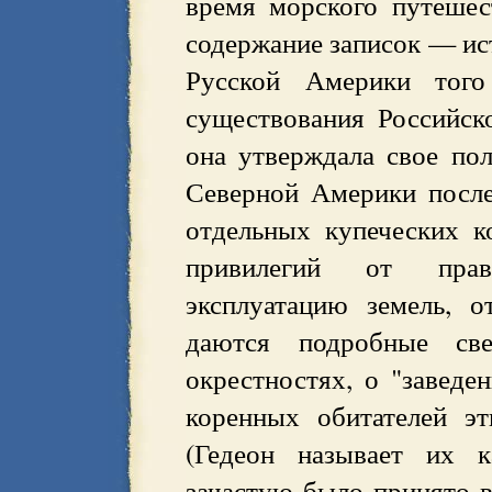
время морского путешес
содержание записок — ис
Русской Америки того
существования Российск
она утверждала свое пол
Северной Америки после
отдельных купеческих к
привилегий от прав
эксплуатацию земель, 
даются подробные св
окрестностях, о "заведе
коренных обитателей э
(Гедеон называет их к
зачастую было принято в