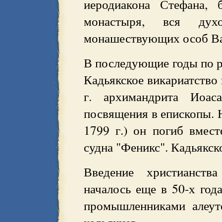
иеродиакона Стефана, 
монастыря, вся дух
монашествующих особ Ва
В последующие годы по 
Кадьякское викариатство 
г. архимандрита Иоас
посвящения в епископы. Н
1799 г.) он погиб вмес
судна "Феникс". Кадьякск
Введение христианств
началось еще в 50-х год
промышленниками алеут