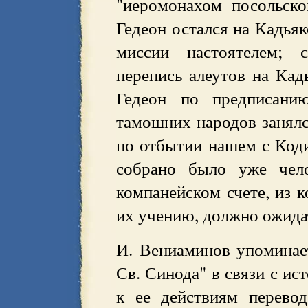
"иеромонахом посольско
Гедеон остался на Кадья
миссии настоятелем; 
перепись алеутов на Кад
Гедеон по предписанию
тамошних народов занялс
по отбытии нашем с Код
собрано было уже чело
компанейском счете, из 
их учению, должно ожида
И. Вениаминов упоминае
Св. Синода" в связи с ис
к ее действиям перево