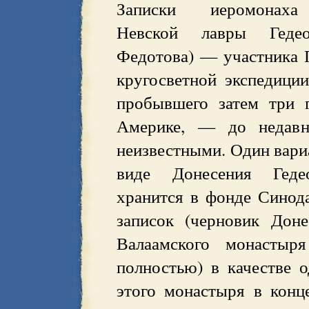
Записки иеромонаха
Невской лавры Гедео
Федотова) — участника 
кругосветной экспедиции
пробывшего затем три 
Америке, — до недавне
неизвестными. Один вари
виде Донесения Геде
хранится в фонде Синод
записок (черновик Доне
Валаамского монастыр
полностью) в качестве 
этого монастыря в конц