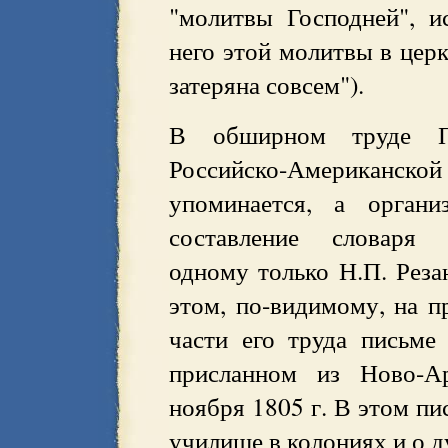
"молитвы Господней", и
него этой молитвы в церк
затеряна совсем").
В обширном труде П.
Российско-Американск
упоминается, а орган
составление словаря 
одному только Н.П. Реза
этом, по-видимому, на 
части его труда письме
присланном из Ново-Ар
ноября 1805 г. В этом пи
училище в колониях и о д