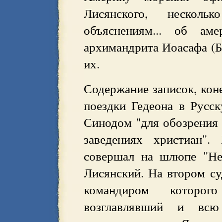
Лисянского, нескол
объяснениям... об аме
архимандрита Иоасафа (Бо
их.
Содержание записок, коне
поездки Гедеона в Русс
Синодом "для обозрения
заведениях христиан".
совершал на шлюпе "Не
Лисянский. На втором су
командиром которо
возглавлявший и всю