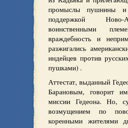
промыслы пушнины и 
поддержкой Ново-А
воинственными плем
враждебность и непри
разжигались американс
индейцев против русски
пушками) .
Аттестат, выданный Гедео
Барановым, говорит им
миссии Гедеона. Но, с
возмущением по пов
коренными жителями д