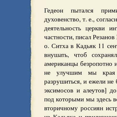
Гедеон пытался прим
духовенство, т. е., согла
деятельность церкви и
частности, писал Резанов
о. Ситха в Кадьяк 11 сен
внушать, чтоб сохраня
американцы безропотно и
не улучшим мы края 
разрушиться, и ежели не 
эксимосов и алеутов] до
под которыми мы здесь в
вторичному россиян ист
из Кадьяка и прилегающ