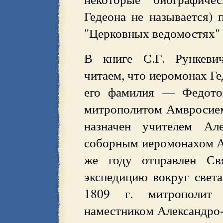
Гедеона не называется) 
"Церковных ведомостях" з
В книге С.Г. Рункевич
читаем, что иеромонах Ге
его фамилия — Федотов
митрополитом Амвросием
назначен учителем Але
соборным иеромонахом А
же году отправлен С
экспедицию вокруг свет
1809 г. митрополит 
наместником Александро