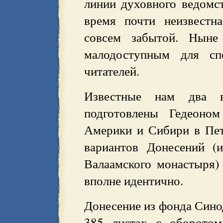
линии духовного ведомст
время почти неизвестна
совсем забытой. Ныне 
малодоступным для сп
читателей.
Известные нам два ва
подготовлены Гедеоно
Америки и Сибири в Пет
вариантов Донесений (
Валаамского монастыря) 
вполне идентично.
Донесение из фонда Сино
385 листах с оборотом