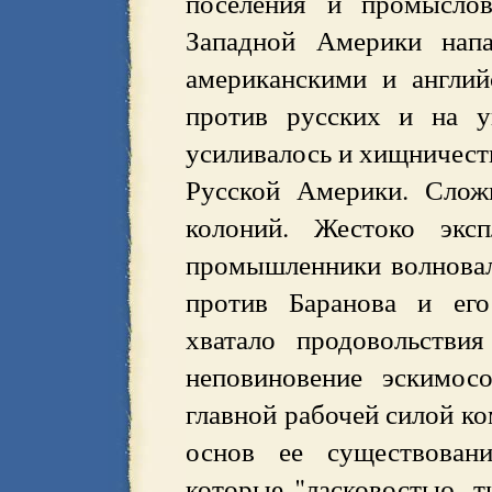
поселения и промыслов
Западной Америки напа
американскими и англи
против русских и на у
усиливалось и хищничест
Русской Америки. Слож
колоний. Жестоко эксп
промышленники волновал
против Баранова и его
хватало продовольстви
неповиновение эскимос
главной рабочей силой к
основ ее существовани
которые "ласковостью, т