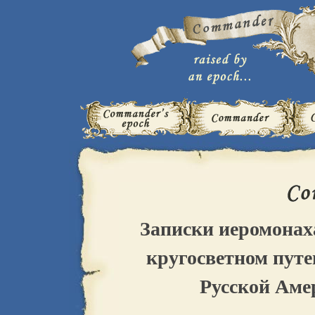
Записки иеромонаха
кругосветном пут
Русской Аме