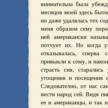
внимательна была убежд
месяцов моей здесь бытно
но даже удалялась тех со
меня образом сему поро
ней американски назыв
потчует их. Но когда у
отказывалась, сперва
привыкли к сему, и након
страсть сия, старалис
угощения и посещения и
Следователно, от нас са
вести народ сей. Видя п
ее и американцы, и так 