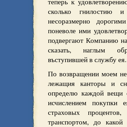
теперь к удовлетворен
сколько гнилостию и
несоразмерно дорогим
поневоле ими удовлетво
подвергают Компанию нар
сказать, наглым обр
въступившей в службу ея.
По возвращении моем не 
лежащия канторы и сн
определю каждой вещи 
исчислением покупки е
страховых проценто
транспортом, до какой