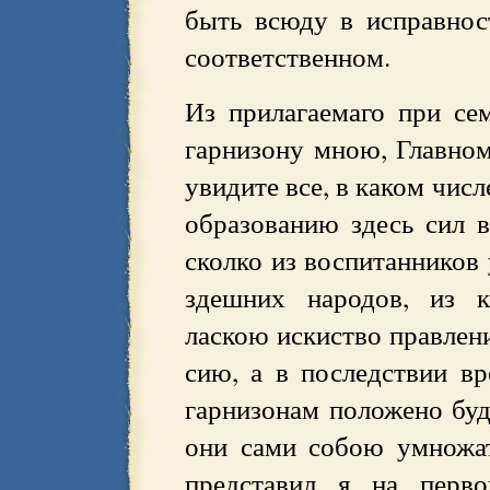
быть всюду в исправнос
соответственном.
Из прилагаемаго при се
гарнизону мною, Главном
увидите все, в каком чис
образованию здесь сил в
сколко из воспитанников 
здешних народов, из 
ласкою искиство правлени
сию, а в последствии вр
гарнизонам положено буд
они сами собою умножат
представил я на перв