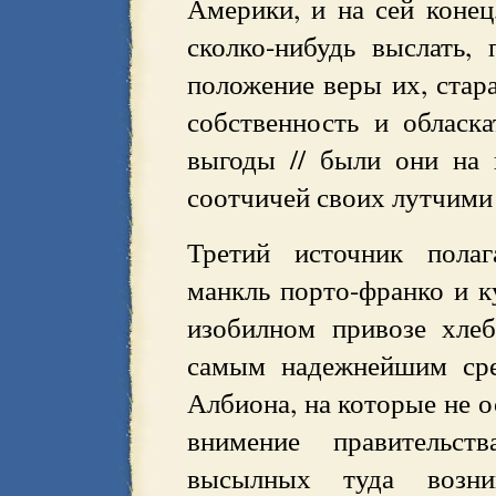
Америки, и на сей конец
сколко-нибудь выслать,
положение веры их, стара
собственность и обласка
выгоды // были они на
соотчичей своих лутчими
Третий источник полаг
манкль порто-франко и к
изобилном привозе хле
самым надежнейшим сре
Албиона, на которые не о
внимение правительст
высылных туда возн