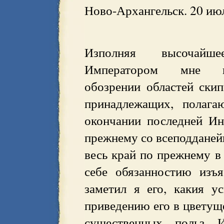
Ново-Архангельск. 20 ию
Изполняя высочайше
Императором мне 
обозрении областей ски
принадлежащих, полага
окончании последней Ин
прежнему со всеподданей
весь край по прежнему в
себе обязанностию изъ
заметил я его, какия 
приведению его в цветуще
существенных польз