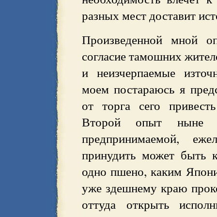
разных мест доставит ист
Произведенной мной о
согласие тамошних жител
и неизчерпаемые източ
моем постараюсь я пред
от торга сего привесть
Второй опыт ныне 
предпринимаемой, еже
принудить может быть к
одно пшено, каким Япони
уже здешнему краю прок
оттуда открыть испол