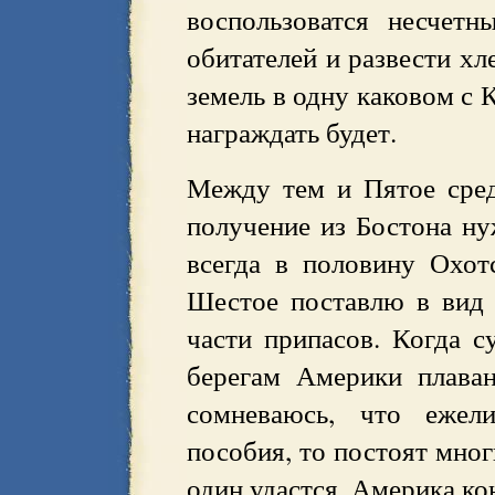
воспользоватся несчет
обитателей и развести хл
земель в одну каковом с
награждать будет.
Между тем и Пятое сред
получение из Бостона ну
всегда в половину Охот
Шестое поставлю в вид 
части припасов. Когда с
берегам Америки плаван
сомневаюсь, что ежел
пособия, то постоят мно
один удастся, Америка ко