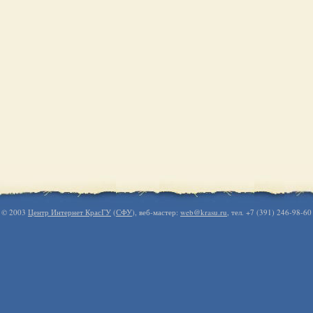
© 2003
Центр Интернет КрасГУ
(
СФУ
), веб-мастер:
web@krasu.ru
, тел. +7 (391) 246-98-60