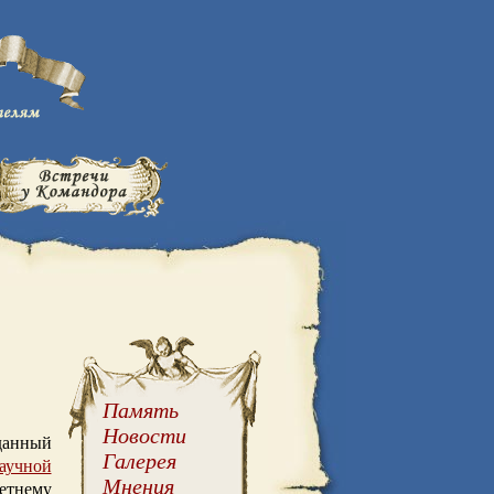
Память
Новости
зданный
Галерея
аучной
Мнения
етнему