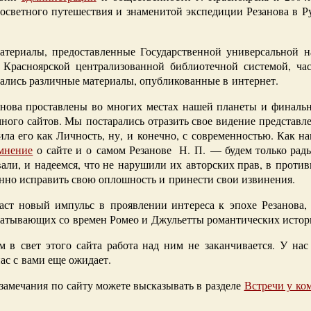
осветного путешествия и знаменитой экспедиции Резанова в Р
материалы, предоставленные Государственной универсальной н
, Красноярской централизованной библиотечной системой, ча
ались различные материалы, опубликованные в интернет.
нова проставлены во многих местах нашей планеты и финальн
ного сайтов. Мы постарались отразить свое видение представлен
дила его как Личность, ну, и конечно, с современностью. Как н
 мнение
о сайте и о самом Резанове Н. П. — будем только рад
али, и надеемся, что не нарушили их авторских прав, в против
нно исправить свою оплошность и принести свои извинения.
аст новый импульс в проявлении интереса к эпохе Резанова,
хватывающих со времен Ромео и Джульетты романтических истор
м в свет этого сайта работа над ним не заканчивается. У на
ас с вами еще ожидает.
замечания по сайту можете высказывать в разделе
Встречи у ко