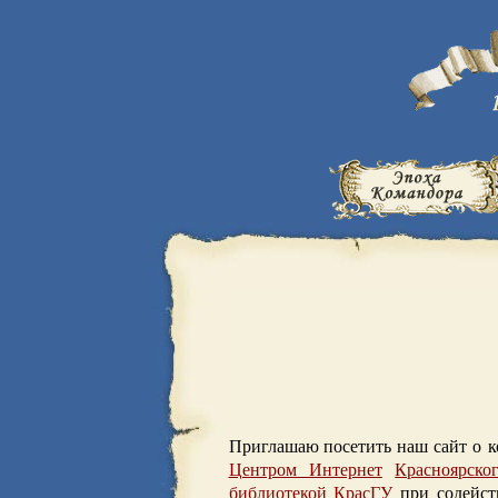
Приглашаю посетить наш сайт о 
Центром Интернет
Красноярско
библиотекой КрасГУ
при содейс