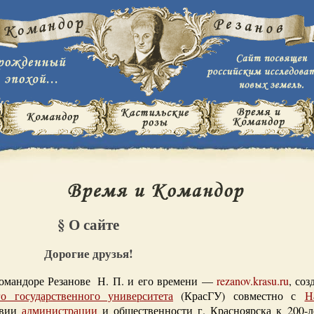
§ О сайте
Дорогие друзья!
командоре Резанове Н. П. и его времени —
rezanov.krasu.ru
, со
го государственного университета
(КрасГУ) совместно с
Н
твии
администрации
и общественности г. Красноярска к 200-л