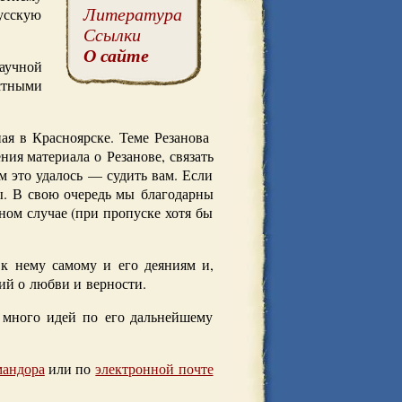
Литература
усскую
Ссылки
О сайте
аучной
стными
ая в Красноярске. Теме Резанова
ия материала о Резанове, связать
ам это удалось — судить вам. Если
ы. В свою очередь мы благодарны
ном случае (при пропуске хотя бы
 к нему самому и его деяниям и,
ий о любви и верности.
с много идей по его дальнейшему
мандора
или по
электронной почте