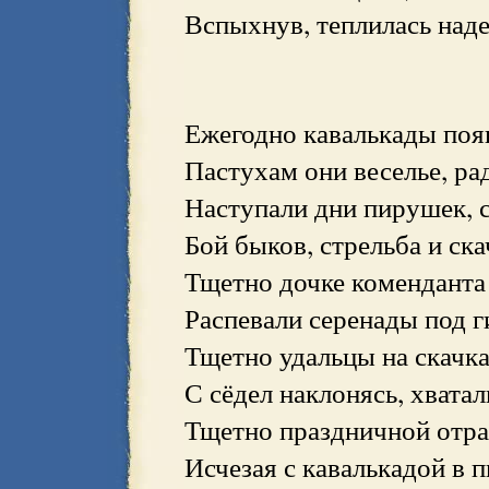
Вспыхнув, теплилась наде
Ежегодно кавалькады появ
Пастухам они веселье, ра
Наступали дни пирушек, с
Бой быков, стрельба и ск
Тщетно дочке коменданта 
Распевали серенады под г
Тщетно удальцы на скачк
С сёдел наклонясь, хватал
Тщетно праздничной отра
Исчезая с кавалькадой в 