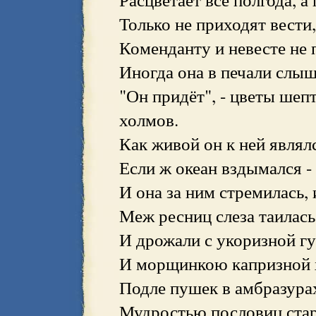
Только не приходят вести
Коменданту и невесте не 
Иногда она в печали слыш
"Он придёт", - цветы шепт
холмов.
Как живой он к ней являл
Если ж океан вздымался - 
И она за ним стремилась, 
Меж ресниц слеза таилась,
И дрожали с укоризной гу
И морщинкою капризной 
Подле пушек в амбразурах
Мудростью пословиц стар