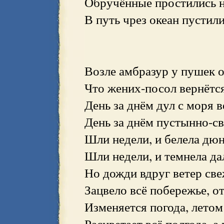
Обручённые простились на
В путь чрез океан пустил
Возле амбразур у пушек о
Что жених-посол вернётся
День за днём дул с моря в
День за днём пустынно-св
Шли недели, и белела дюн
Шли недели, и темнела дал
Но дожди вдруг ветер све
Зацвело всё побережье, о
Изменяется погода, летом 
Расцветает всё полгода, а 