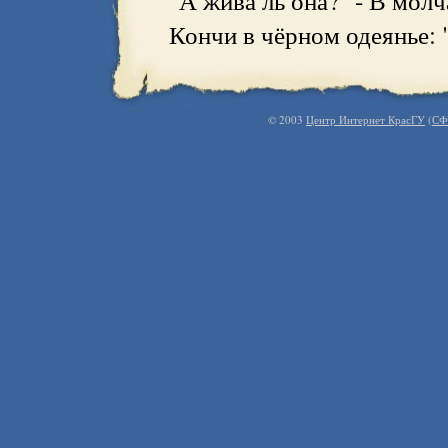
"А жива ль она?" - В молч
Кончи в чёрном одеянье: "
© 2003
Центр Интернет КрасГУ
(
СФ