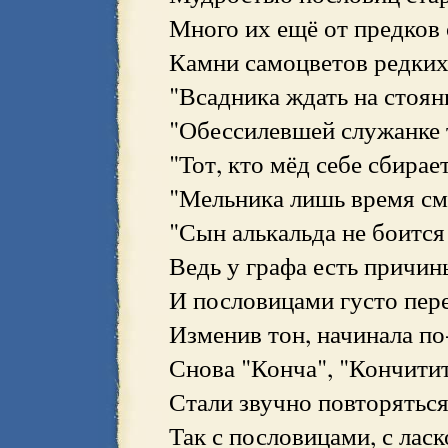
Много их ещё от предков 
Камни самоцветов редких 
"Всадника ждать на стоян
"Обессилевшей служанке т
"Тот, кто мёд себе сбирае
"Мельника лишь время сме
"Сын алькальда не боится 
Ведь у графа есть причины
И пословицами густо пер
Изменив тон, начинала по
Снова "Конча", "Кончитит
Стали звучно повторяться
Так с пословицами, с ласк