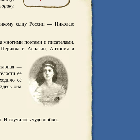
орику.
еликому сыну России — Николаю
ая многими поэтами и писателями,
, Перикла и Аспазии, Антония и
езарная —
сёлости ее
ходило её
Здесь она
. И случилось чудо любви...