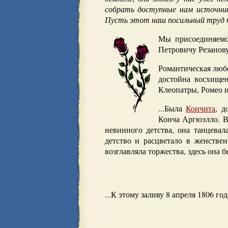
собрать доступные нам источник
Пусть этот наш посильный труд б
Мы присоединяемс
Петровичу Резанову
Романтическая лю
достойна восхище
Клеопатры, Ромео 
...Была
Кончита
, д
Конча Аргюэлло. В 
невинного детства, она танцевал
детство и расцветало в женствен
возглавляла торжества, здесь она б
...К этому заливу 8 апреля 1806 г