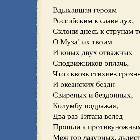
Вдыхавшая героям
Российским к славе дух,
Склони днесь к струнам 
О Муза! их твоим
И юных двух отважных
Сподвижников оплачь,
Что сквозь стихиев грозн
И океанских бездн
Свирепых и бездонных,
Колумбу подражая,
Два раз Титана вслед
Прошли к противуножны
Меж гор лазурных, льдис