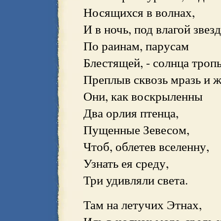
Носящихся в волнах,
И в ночь, под влагой звез
По раинам, парусам
Блестящей, - солнца троп
Преплыв сквозь мразь и ж
Они, как воскрыленны
Два орлия птенца,
Пущенные Зевесом,
Чтоб, облетев вселенну,
Узнать ея среду,
Три удивляли света.
Там на летучих Этнах,
Иль в чолнах морь средь 