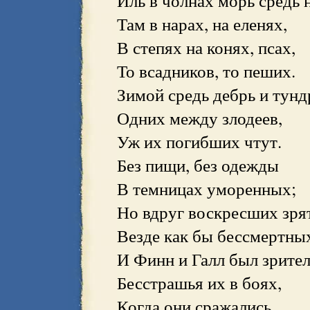
Там в нарах, на еленях,
В степях на конях, псах,
То всадников, то пеших.
Зимой средь дебрь и тунд
Одних между злодеев,
Уж их погибших чтут.
Без пищи, без одежды
В темницах уморенных;
Но вдруг воскресших зря
Везде как бы бессмертны
И Финн и Галл был зрите
Бесстрашья их в боях,
Когда они сражались