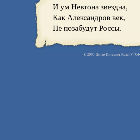
И ум Невтона звездна,
Как Александров век,
Не позабудут Россы.
© 2003
Центр Интернет КрасГУ
(
СФ