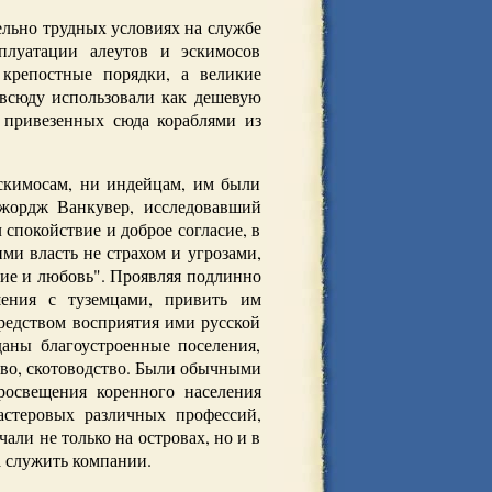
ельно трудных условиях на службе
плуатации алеутов и эскимосов
крепостные порядки, а великие
 всюду использовали как дешевую
 привезенных сюда кораблями из
скимосам, ни индейцам, им были
Джордж Ванкувер, исследовавший
спокойствие и доброе согласие, в
и власть не страхом и угрозами,
ние и любовь". Проявляя подлинно
шения с туземцами, привить им
средством восприятия ими русской
аны благоустроенные поселения,
тво, скотоводство. Были обычными
росвещения коренного населения
астеровых различных профессий,
али не только на островах, но и в
а служить компании.