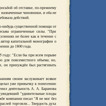
росьбой об отставке, по-прежнему
 назначенные чиновники, и оба не
ребовала действий.
ько-нибудь существенной помощи от
весьма ограниченные силы. "При
селениях не более как в течение с
т автор капитальной монографии о
жении до 1800 года.
5 году: "Если бы при всем порыве
ю для повсеместного объема; но,
и, он принуждён был растягивать
ваниям своим заслуживает всякое
 сделал уже привычку к понесению
енил деятельность А. А. Баранова
й, увидевший "удивительные плоды
жбе компании писал "Я не мог без
аслей торговли... Твердость духа