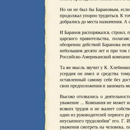
Но он не был бы Барановым, если
продолжал упорно трудиться. К то
добрались до места назначения. А 
И Баранов распоряжался, строил, п
царского правительства, полага
обозрении действий Баранова нель
небольшим десяти лет и при том 
Российско-Американской компании, 
Та же мысль звучит у К. Хлебнико
усердия он имел и средства тому
оставленный самому себе без дос
свои предположения и занимать ме
Высоко отозвались о деятельност
уважение ... Компания не может 
всяких трудов и не жалеет собст
один из руководителей первого р
неусыпного трудолюбия" его. Г. И
уважения смотреть на человека, п