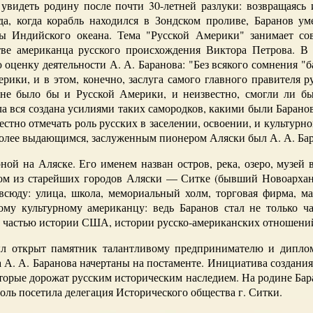
увидеть родину после почти 30-летней разлуки: возвращаясь
ода, когда корабль находился в Зондском проливе, Баранов ум
 Индийского океана. Тема "Русской Америки" занимает сов
тве американца русского происхождения Виктора Петрова. В 
ю оценку деятельности А. А. Баранова: "Без всякого сомнения "
рики, и в этом, конечно, заслуга самого главного правителя 
 не было бы и Русской Америки, и неизвестно, смогли ли бы
ыла вся создана усилиями таких самородков, какими были Барано
местно отмечать роль русских в заселении, освоении, и культур
более выдающимся, заслуженным пионером Аляски был А. А. Бар
ной на Аляске. Его именем назван остров, река, озеро, музей
м из старейших городов Аляски — Ситке (бывший Новоархан
всюду: улица, школа, мемориальный холм, торговая фирма, ма
ому культурному американцу: ведь Баранов стал не только ч
и частью истории США, истории русско-американских отношени
был открыт памятник талантливому предпринимателю и дипл
ва А. А. Баранова начертаны на постаменте. Инициатива создан
орые дорожат русским историческим наследием. На родине Бара
оль посетила делегация Исторического общества г. Ситки.