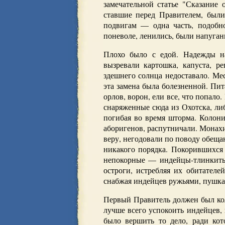
замечательной статье "Сказание 
ставшие перед Правителем, были
подвигам — одна часть, подобно
поневоле, ленились, были напуган
Плохо было с едой. Надежды н
вызревали картошка, капуста, ре
здешнего солнца недоставало. М
эта замена была болезненной. Пит
орлов, ворон, ели все, что попало
снаряженные сюда из Охотска, либ
погибая во время шторма. Колони
аборигенов, распутничали. Монах
веру, негодовали по поводу обеща
никакого порядка. Покорившихся
непокорные — индейцы-тлинкиты 
остроги, истребляя их обитател
снабжая индейцев ружьями, пушкам
Первый Правитель должен был коло
лучше всего успокоить индейцев,
было вершить то дело, ради кот