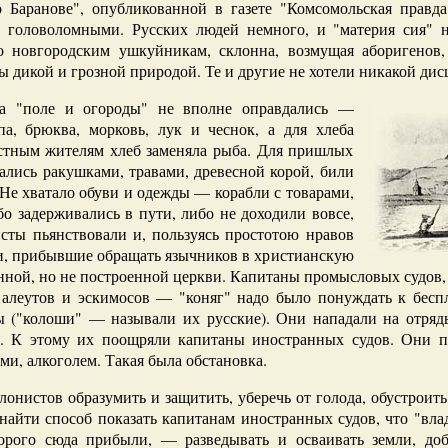
о Баранове", опубликованной в газете "Комсомольская правда"
 головоломными. Русских людей немного, и "материя сия" 
 новгородским ушкуйникам, склонна, возмущая аборигенов, 
ы дикой и грозной природой. Те и другие не хотели никакой ди
а "поле и огороды" не вполне оправдались —
па, брюква, морковь, лук и чеснок, а для хлеба
естным жителям хлеб заменяла рыба. Для пришлых
ались ракушками, травами, древесной корой, били
. Не хватало обуви и одежды — корабли с товарами,
о задерживались в пути, либо не доходили вовсе,
сты пьянствовали и, пользуясь простотою нравов
и, прибывшие обращать язычников в христианскую
нной, но не построенной церкви. Капитаны промысловых судов,
 алеутов и эскимосов — "коняг" надо было понуждать к бесп
("колоши" — называли их русские). Они нападали на отряд
ей. К этому их поощряли капитаны иностранных судов. Они п
и, алкоголем. Такая была обстановка.
нистов образумить и защитить, уберечь от голода, обустроить
 найти способ показать капитанам иностранных судов, что "вл
орого сюда прибыли, — разведывать и осваивать земли, до