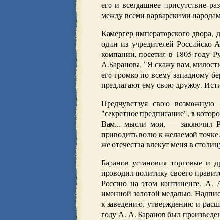
его и всегдашнее присутствие ра
между всеми варварскими народам
Камергер императорского двора, 
один из учредителей Российско-
компании, посетил в 1805 году Р
А.Баранова. "Я скажу вам, милост
его громко по всему западному б
предлагают ему свою дружбу. Исти
Предчувствуя свою возможную с
"секретное предписание", в кото
Вам... мысли мои, — заключил Р
приводить волю к желаемой точке. 
же отечества влекут меня в столиц
Баранов установил торговые и д
проводил политику своего правит
Россию на этом континенте. А. 
именной золотой медалью. Надпись
к заведению, утверждению и расши
году А. А. Баранов был произведе