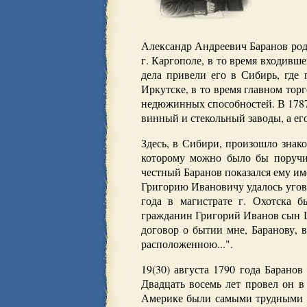
Александр Андреевич Баранов роди
г. Каргополе, в то время входивш
дела привели его в Сибирь, где
Иркутске, в то время главном то
недюжинных способностей. В 1787 
винный и стекольный заводы, а ег
Здесь, в Сибири, произошло знак
которому можно было бы поручи
честный Баранов показался ему им
Григорию Ивановичу удалось угово
года в магистрате г. Охотска 
гражданин Григорий Иванов сын Ш
договор о бытии мне, Баранову, 
расположенною...".
19(30) августа 1790 года Баранов
Двадцать восемь лет провел он в
Америке были самыми трудными д