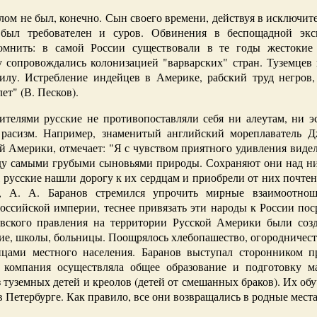
ом не был, конечно. Сын своего времени, действуя в исключит
 был требователен и суров. Обвинения в беспощадной экс
мнить: в самой России существовали в те годы жестокие 
 сопровождались колонизацией "варварских" стран. Туземцев
илу. Истребление индейцев в Америке, рабский труд негров,
ет" (В. Песков).
телями русские не противопоставляли себя ни алеутам, ни э
 расизм. Например, знаменитый английский мореплаватель 
 Америки, отмечает: "Я с чувством приятного удивления видел 
ду самыми грубыми сыновьями природы. Сохраняют они над ним
я, русские нашли дорогу к их сердцам и приобрели от них почте
ь, А. А. Баранов стремился упрочить мирные взаимоотно
Российской империи, теснее привязать эти народы к России по
вского правления на территории Русской Америки были созд
кие, школы, больницы. Поощрялось хлебопашество, огородничес
ицами местного населения. Баранов выступал сторонником п
 компания осуществляла общее образование и подготовку м
туземных детей и креолов (детей от смешанных браков). Их обуч
в Петербурге. Как правило, все они возвращались в родные мест