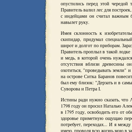
опустились перед этой чередой 
Правитель валил лес для построек,
с индейцами он считал важным б
навылет руку.
Имея склонность к изобретатель
скипидар, придумал специальный
широт и долгот по приборам. Зар
Правитель проплыл в такой лодке в
и медь, в которой очень нуждалс
отсутствия вблизи древесины он
охотиться, "проведывать земли" и
на острове Ситка Баранов повеси
был ему близок: "Дерзать и в сам
Суворова и Петра I.
Истины ради нужно сказать, что 
1798 году он просил Наталью Але
в 1795 году, освободить его от об
здоровье приметную ощущаю перем
потребует, переходах... И я межд
имею, проводя всю жизнь мою в за