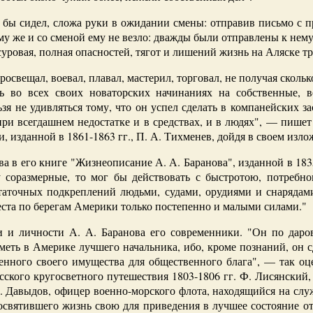
 бы сидел, сложа руки в ожидании смены: отправив письмо с п
му же и со сменой ему не везло: дважды были отправлены к нему
суровая, полная опасностей, тягот и лишений жизнь на Аляске т
росвещал, воевал, плавал, мастерил, торговал, не получая скол
ясь во всех своих новаторских начинаниях на собственные, 
зя не удивляться тому, что он успел сделать в компанейских за
при всегдашнем недостатке и в средствах, и в людях", — пише
изданной в 1861-1863 гг., П. А. Тихменев, дойдя в своем изло
ва в его книге "Жизнеописание А. А. Баранова", изданной в 183
 соразмерные, то мог бы действовать с быстротою, потребно
таточных подкреплений людьми, судами, орудиями и снарядам
ста по берегам Америки только постепенно и малыми силами."
и и личности А. А. Баранова его современники. "Он по даро
иметь в Америке лучшего начальника, ибо, кроме познаний, он
венного своего имущества для общественного блага", — так оц
усского кругосветного путешествия 1803-1806 гг. Ф. Лисянски
. Давыдов, офицер военно-морского флота, находящийся на слу
освятившего жизнь свою для приведения в лучшее состояние отр