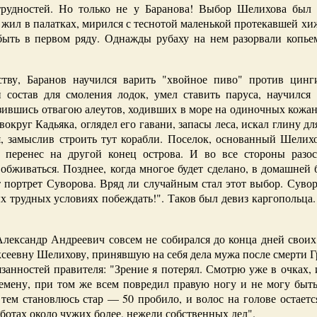
трудностей. Но только не у Баранова! Выбор Шелихова был
 жил в палатках, мирился с теснотой маленькой протекавшей хиж
ыть в первом ряду. Однажды рубаху на нем разорвали копьем
ству, Баранов научился варить "хвойное пиво" против цинг
 состав для смоления лодок, умел ставить паруса, научился
азившись отвагою алеутов, ходивших в море на одиночных кожан
округ Кадьяка, оглядел его гавани, запасы леса, искал глину д
я, замыслив строить тут корабли. Поселок, основанный Шелихо
 перенес на другой конец острова. И во все стороны разо
 обживаться. Позднее, когда многое будет сделано, в домашней
т портрет Суворова. Вряд ли случайным стал этот выбор. Сувор
ых трудных условиях побеждать!". Таков был девиз каргопольца.
Александр Андреевич совсем не собирался до конца дней своих
ксеевну Шелихову, принявшую на себя дела мужа после смерти 
язанностей правителя: "Зрение я потерял. Смотрю уже в очках, 
ену, при том же всем повредил правую ногу и не могу быть 
у тем становлюсь стар — 50 пробило, и волос на голове остаетс
ботах около чужих более, нежели собственных дел".