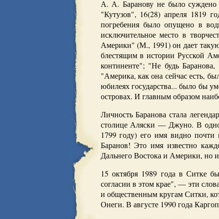
А. А. Баранову не было суждено 
"Кутузов", 16(28) апреля 1819 г
погребения было опущено в воды
исключительное место в творчес
Америки" (М., 1991) он дает таку
блестящим в истории Русской Аме
континенте"; "Не будь Баранова,
"Америка, как она сейчас есть, б
юбилеях государства... было бы у
островах. И главным образом наи
Личность Баранова стала легендар
столице Аляски — Джуно. В одно
1799 году) его имя видно почти 
Баранов! Это имя известно кажд
Дальнего Востока и Америки, но 
15 октября 1989 года в Ситке 
согласии в этом крае", — эти сло
и общественным кругам Ситки, кот
Онеги. В августе 1990 года Каргоп