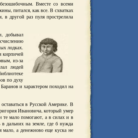
 безошибочным. Вместе со всеми
ины, питался, как все. В схватках
, в другой раз пуля прострелила
и, добывал
 счислению
ых лодках.
ля кирпичей
вым, из-за
слал людей
 библиотеке
ов по духу
 Баранов и характером походил на
 оставаться в Русской Америке. В
Григория Ивановича, который умер
и те мало помогают, а в силах и в
в дальних на земле, где б нужда
я мало, а денежново еще куска не