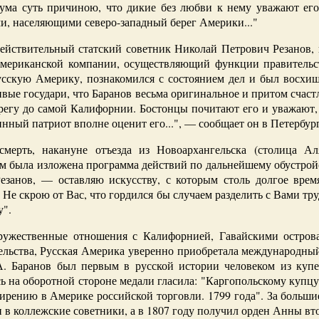
зума суть причиною, что дикие без любви к нему уважают его
и, населяющими северо-западный берег Америки..."
действительный статский советник Николай Петрович Резанов, 
Американской компании, осуществляющий функции правительст
усскую Америку, познакомился с состоянием дел и был восхи
ивые государи, что Баранов весьма оригинальное и притом счас
ерегу до самой Калифорнии. Бостонцы почитают его и уважают,
нный патриот вполне оценит его...", — сообщает он в Петербург
мерть, накануне отъезда из Новоархангельска (столица Ал
ром была изложена программа действий по дальнейшему обустро
езанов, — оставляю искусству, с которым столь долгое врем
Не скрою от Вас, что гордился бы случаем разделить с Вами труд
у".
ружественные отношения с Калифорнией, Гавайскими остров
ельства, Русская Америка уверенно приобретала международный
А. Баранов был первым в русской истории человеком из купе
 на оборотной стороне медали гласила: "Каргопольскому купцу 
рению в Америке российской торговли. 1799 года". За большие
н в коллежские советники, а в 1807 году получил орден Анны вт