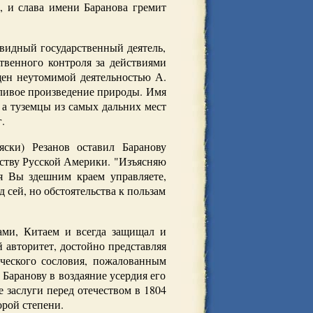
, и слава имени Баранова гремит
видный государственный деятель,
венного контроля за действиями
щен неутомимой деятельностью А.
тливое произведение природы. Имя
 а туземцы из самых дальних мест
.
яски) Резанов оставил Баранову
йству Русской Америки. "Изъясняю
я Вы здешним краем управляете,
 сей, но обстоятельства к пользам
ами, Китаем и всегда защищал и
 авторитет, достойно представляя
ческого сословия, пожалованным
Баранову в воздаяние усердия его
 заслуги перед отечеством в 1804
орой степени.