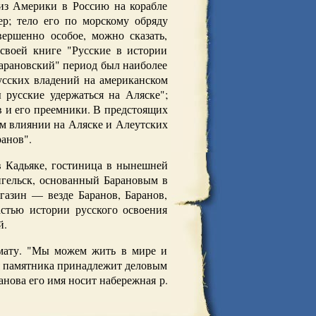
 из Америки в Россию на корабле
ер; тело его по морскому обряду
ершенно особое, можно сказать,
своей книге "Русские в истории
барановский" период был наиболее
русских владений на американском
 русские удержаться на Аляске";
в и его преемники. В предстоящих
ном влиянии на Аляске и Алеутских
анов".
 в Кадьяке, гостиница в нынешней
гельск, основанный Барановым в
газин — везде Баранов, Баранов,
астью истории русского освоения
й.
омату. "Мы можем жить в мире и
ия памятника принадлежит деловым
нова его имя носит набережная р.