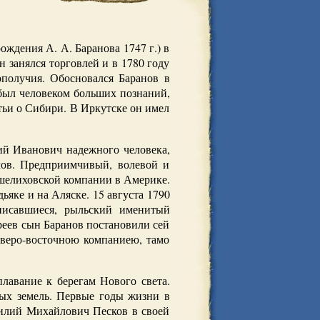
ждения А. А. Баранова 1747 г.) в
н занялся торговлей и в 1780 году
получия. Обосновался Баранов в
был человеком больших познаний,
тьи о Сибири. В Иркутске он имел
ий Иванович надежного человека,
ов. Предприимчивый, волевой и
 шелиховской компании в Америке.
яке и на Аляске. 15 августа 1790
писавшиеся, рыльский именитый
еев сын Баранов постановили сей
еверо-восточною компаниею, тамо
плавание к берегам Нового света.
вых земель. Первые годы жизни в
силий Михайлович Песков в своей