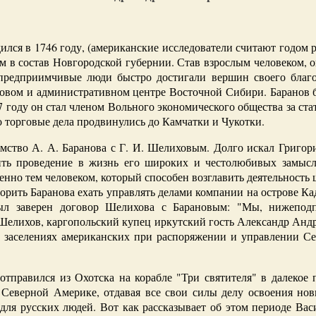
лся в 1746 году, (американские исследователи считают годом ро
ем в состав Новгородской губернии. Став взрослым человеком, о
 предприимчивые люди быстро достигали вершин своего благо
рговом и административном центре Восточной Сибири. Баранов 
году он стал членом Вольного экономического общества за ста
о торговые дела продвинулись до Камчатки и Чукотки.
омство А. А. Баранова с Г. И. Шелиховым. Долго искал Григор
ть проведение в жизнь его широких и честолюбивых замысл
енно тем человеком, который способен возглавить деятельность
рить Баранова ехать управлять делами компании на острове Кадь
был заверен договор Шелихова с Барановым: "Мы, нижепод
елихов, каргопольский купец иркутский гость Александр Андр
в заселениях американских при распоряжении и управлении С
 отправился из Охотска на корабле "Три святителя" в далекое 
 Северной Америке, отдавая все свои силы делу освоения но
ля русских людей. Вот как рассказывает об этом периоде Ва