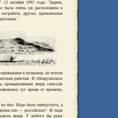
 12 октября 1991 года: "Задачи,
не была очень уж расположена к
пограбить, другие, привезенные
сциплины."
 привыкшие к вольнице, не хотели
латным работам. И обнаружились
ы, промышлявшие зверя, сжигали
оявлялись тут время от времени,
 их быт. Надо было припугнуть, а
адения сии — российские". И надо
бывать зверя. У любого бы руки